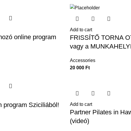
Add to cart
ozó online program
FRISSÍTŐ TORNA 
vagy a MUNKAHELY
Accessories
20 000
Ft
 program Sziciliából!
Add to cart
Partner Pilates in Ha
(videó)