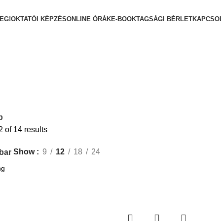
EG!
OKTATÓI KÉPZÉS
ONLINE ÓRÁK
E-BOOK
TAGSÁGI BÉRLET
KAPCSO
p
of 14 results
Show
9
12
18
24
bar