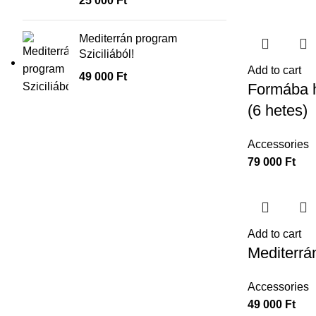
25 000
Ft
Mediterrán program
Sziciliából!
Add to cart
49 000
Ft
Formába h
(6 hetes)
Accessories
79 000
Ft
Add to cart
Mediterrán
Accessories
49 000
Ft