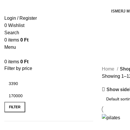
ISMERJ M
Login / Register
0
Wishlist
Search
0
items
0
Ft
Menu
0
items
0
Ft
Filter by price
Home
Sho
Showing 1–12 
Show side
FILTER