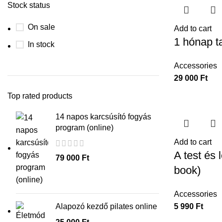
Stock status
On sale
Add to cart
1 hónap t
In stock
Accessories
29 000
Ft
Top rated products
14 napos karcsúsító fogyás
program (online)
Add to cart
A test és 
79 000
Ft
book)
Accessories
Alapozó kezdő pilates online
5 990
Ft