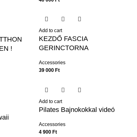
Add to cart
KEZDŐ FASCIA
OTTHON
GERINCTORNA
EN !
Accessories
39 000
Ft
Add to cart
Pilates Bajnokokkal videó
waii
Accessories
4 900
Ft