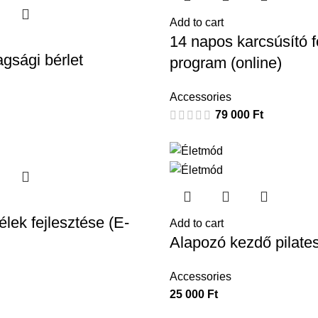
Add to cart
14 napos karcsúsító 
agsági bérlet
program (online)
Accessories
79 000
Ft
lélek fejlesztése (E-
Add to cart
Alapozó kezdő pilates
Accessories
25 000
Ft