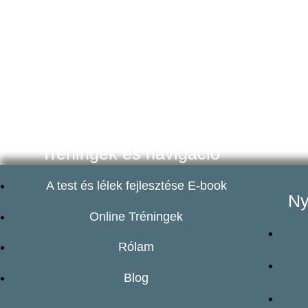
Tréningek és navigáció
A test és lélek fejlesztése E-book
Ny
Online Tréningek
Rólam
Blog