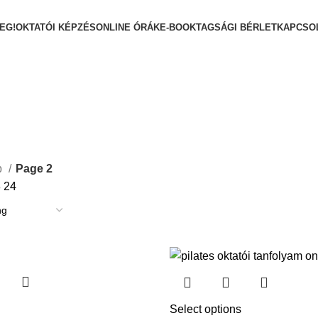
EG!
OKTATÓI KÉPZÉS
ONLINE ÓRÁK
E-BOOK
TAGSÁGI BÉRLET
KAPCSO
p
Page 2
8
24
Select options