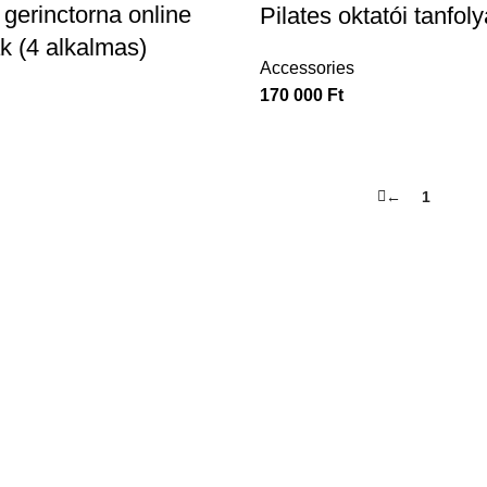
 gerinctorna online
Pilates oktatói tanfol
 (4 alkalmas)
Accessories
170 000
Ft
←
1
2