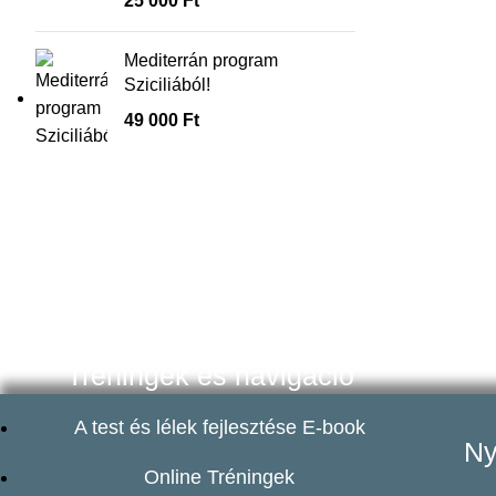
25 000
Ft
Mediterrán program
Sziciliából!
49 000
Ft
Tréningek és navigáció
A test és lélek fejlesztése E-book
Ny
Online Tréningek