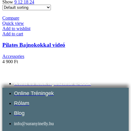
Show
9
12
18
24
Compare
Quick view
Add to wishlist
Add to cart
Pilates Bajnokokkal videó
Accessories
4 900
Ft
Tréningek és navigáció
A test és lélek fejlesztése E-book
Online Tréningek
Rólam
Blog
info@suranyinelly.hu