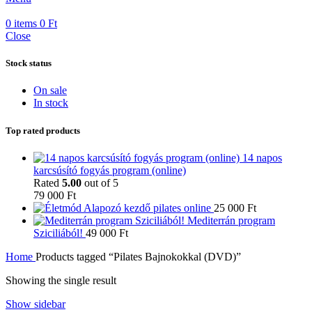
0
items
0
Ft
Close
Stock status
On sale
In stock
Top rated products
14 napos
karcsúsító fogyás program (online)
Rated
5.00
out of 5
79 000
Ft
Alapozó kezdő pilates online
25 000
Ft
Mediterrán program
Sziciliából!
49 000
Ft
Home
Products tagged “Pilates Bajnokokkal (DVD)”
Showing the single result
Show sidebar