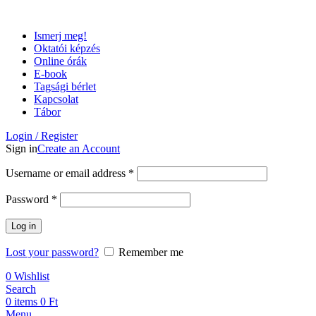
Ismerj meg!
Oktatói képzés
Online órák
E-book
Tagsági bérlet
Kapcsolat
Tábor
Login / Register
Sign in
Create an Account
Username or email address
*
Password
*
Log in
Lost your password?
Remember me
0
Wishlist
Search
0
items
0
Ft
Menu