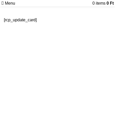
Menu
0
items
0
Ft
[rcp_update_card]