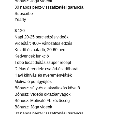
Bónusz: Jóga videók
30 napos pénz-visszafizetési garancia
Subscribe
Yearly
$
120
Napi 20-25 perc edzés videók
Videótár: 400+ változatos edzés
Kezdő és haladó, 20-60 perc
Kedvencek funkció
Több tucat diétás szuper recept
Diétás étrendek: család-és időbarát
Havi kihívás és nyereményjáték
Motiváló pontgyűjtés
Bónusz: súly-és alakváltozás követő
Bónusz: Videós oktatóanyagok
Bónusz: Motiváló Fb közösség
Bónusz: Jóga videók
30 napos pénz-visszafizetési garancia