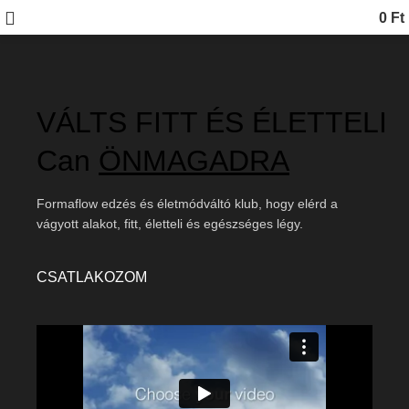
0
Ft
VÁLTS FITT ÉS ÉLETTELI
Can
ÖNMAGADRA
Formaflow edzés és életmódváltó klub, hogy elérd a
vágyott alakot, fitt, életteli és egészséges légy.
CSATLAKOZOM