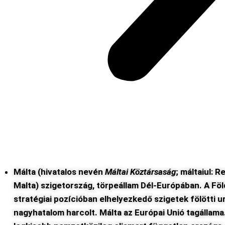
Málta
(hivatalos nevén
Máltai Köztársaság
;
máltaiul:
Re
Malta)
szigetország
,
törpeálla
m
Dél-Európában
. A
Föl
stratégiai pozícióban elhelyezkedő
szigetek
fölötti 
nagyhatalom harcolt. Málta az
Európai Unió
tagállama.