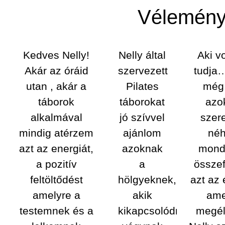
Vélemén
Kedves Nelly!
Nelly által
Aki v
Akár az óráid
szervezett
tudja
utan , akár a
Pilates
még
táborok
táborokat
azo
alkalmával
jó szívvel
szer
mindig atérzem
ajánlom
né
azt az energiát,
azoknak
mond
a pozitív
a
összef
feltöltődést
hölgyeknek,
azt az
amelyre a
akik
ame
testemnek és a
kikapcsolódni
megél