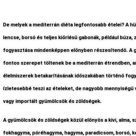
De melyek a mediterrán diéta legfontosabb ételei? A hü
lencse, borsó és teljes kiőrlésű gabonák, például búza, 
fogyasztása mindenképpen előnyben részesítendő. A 
fontos szerepet töltenek be a mediterrán étrendben, 
élelmiszerek betakarításának időszakában történő fog
ízletesebbé teszi az ételeket, de nagyobb mennyiségű 
vagy importált gyümölcsök és zöldségek.
A gyümölcsök és zöldségek közül előnyös a kivi, alma, sz
fokhagyma, póréhagyma, hagyma, paradicsom, borsó, k