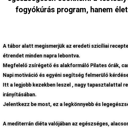
fogyókúrás program, hanem élet
A tábor alatt megismerjük az eredeti szicíliai recep
étrendet minden napra lebontva.
Megfelelő zsírégető és alakformáló Pilates órák, c
Napi motiváció és egyéni segítség felmerülő kérdés
Itt a legjobb kezekben leszel , nagy tapasztalattal
irányításában.
Jelentkezz be most, ez a legkönnyebb és legegészs
A mediterrán diéta valójában az egészséges, alacson