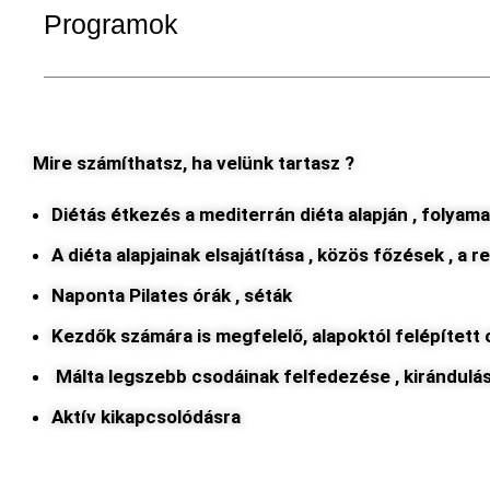
Programok
Mire számíthatsz, ha velünk tartasz ?
Diétás étkezés a mediterrán diéta alapján , folyama
A diéta alapjainak elsajátítása , közös főzések , a
Naponta Pilates órák , séták
Kezdők számára is megfelelő, alapoktól felépített 
Málta legszebb csodáinak felfedezése , kirándulá
Aktív kikapcsolódásra