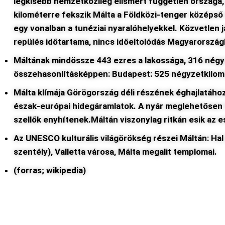
legkisebb nemzetközileg elismert független országa,
kilométerre fekszik Málta a Földközi-tenger középső 
egy vonalban a tunéziai nyaralóhelyekkel. Közvetlen 
repülés időtartama
, nincs időeltolódás Magyarorszá
Máltának mindössze
443 ezres a lakosság
a,
316 négy
összehasonlításképpen: Budapest: 525 négyzetkilom
Málta klímája Görögország déli részének éghajlatához 
észak-európai hidegáramlatok. A nyár meglehetősen f
szellők enyhítenek.Máltán viszonylag ritkán esik az 
Az UNESCO kulturális világörökség részei Máltán: Hal 
szentély), Valletta városa, Málta megalit templomai.
(forras; wikipedia)