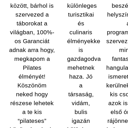
között, bárhol is
különleges
beszé
szervezed a
turisztikai
helysz
táborokat a
és
világban, 100%-
culinaris
program
os Garanciát
élményekkel
szervez
adnak arra hogy,
is
mi
megkapom a
gazdagodva
fanta
Pilates
mehetnek
hangulat
élményét!
haza. Jó
ismere
Köszönöm
a
kerülne
neked hogy
társaság,
kis cs
részese lehetek
vidám,
azok i
a te kis
bulis
első ó
“pilateses”
igazán
rájönne