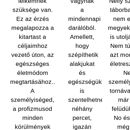
lelkemnek
vágynak
Nelly s
szüksége van.
a
táborb
Ez az érzés
mindennapi
nem e
megalapozza a
darálóból.
megyek
kitartast a
Amellett,
is utolj
céljaimhoz
hogy
Nem tú
vezető úton, az
szépíthetik
azt m
egészséges
alakjukat
életres
életmódom
és
Ne
megtartásához..
egészségükre
személ
A
is
tornáva
személyiséged,
szentelhetnek
már
a profizmusod
néhány
felüdü
minden
percet,
No és
körülmények
igazán
még