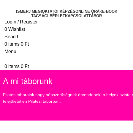
ISMERJ MEG!
OKTATÓI KÉPZÉS
ONLINE ÓRÁK
E-BOOK
TAGSÁGI BÉRLET
KAPCSOLAT
TÁBOR
Login / Register
0
Wishlist
Search
0
items
0
Ft
Menu
0
items
0
Ft
A mi táborunk
Pilates táboraink nagy népszerűségnek örvendenek, a helyek szinte n
felejthetetlen Pilatesi táborban.