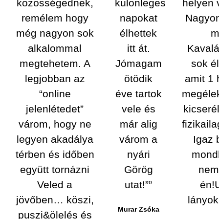
közösségednek,
különleges
helyen 
remélem hogy
napokat
Nagyo
még nagyon sok
élhettek
m
alkalommal
itt át.
Kavalá
megtehetem. A
Jómagam
sok é
legjobban az
ötödik
amit 1 
“online
éve tartok
megélek
jelenlétedet”
vele és
kicser
várom, hogy ne
már alig
fizikail
legyen akadálya
várom a
Igaz 
térben és időben
nyári
mond
együtt tornázni
Görög
nem
Veled a
utat!””
én!
jövőben… köszi,
lányo
Murar Zsóka
puszi&ölelés és