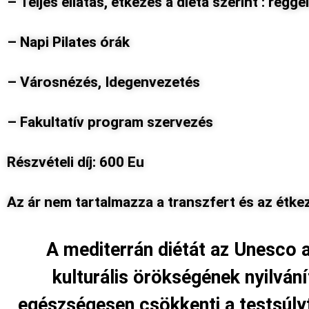
– Teljes ellátás, étkezés a diéta szerint : regge
– Napi Pilates órák
– Városnézés, Idegenvezetés
– Fakultatív program szervezés
Részvételi díj: 600 Eu
Az ár nem tartalmazza a transzfert és az étke
A mediterrán diétát az Unesco 
kulturális örökségének nyilván
egészségesen csökkenti a testsúly