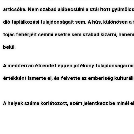
articsóka. Nem szabad alábecsülni a szárított gyümölcs
dió táplálkozási tulajdonságait sem. A hús, különösen a 
tojás fehérjéit semmi esetre sem szabad kizárni, hanem
belül.
A mediterrán étrendet éppen jótékony tulajdonságai 
értékként ismerte el, és felvette az emberiség kulturáli
A helyek száma korlátozott, ezért jelentkezz be minél e